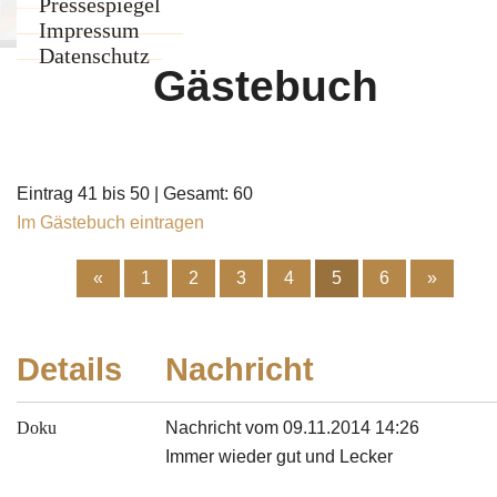
Team
Pressespiegel
Weinkarte
Impressum
Weinkeller
Datenschutz
Gästebuch
Eintrag 41 bis 50 | Gesamt: 60
Im Gästebuch eintragen
«
1
2
3
4
5
6
»
Details
Nachricht
Doku
Nachricht vom 09.11.2014 14:26
Immer wieder gut und Lecker