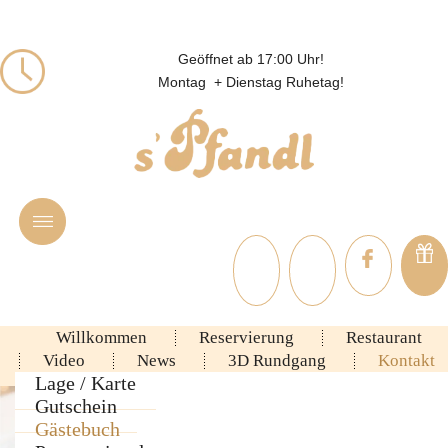
Geöffnet ab 17:00 Uhr!
Montag + Dienstag Ruhetag!
Willkommen
Reservierung
Restaurant
Video
News
3D Rundgang
Kontakt
Ambiente
Lage / Karte
Rezepte
Gutschein
Speisekarte
Gästebuch