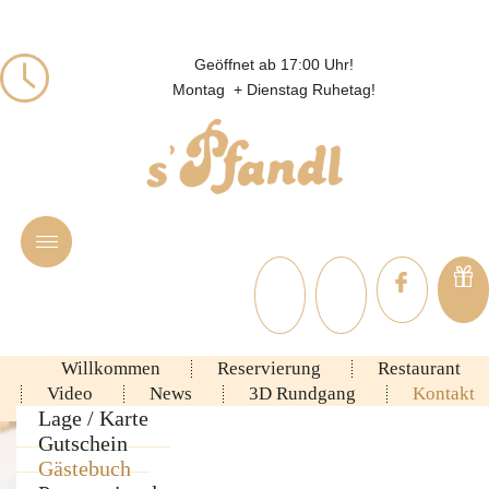
Geöffnet ab 17:00 Uhr!
Montag + Dienstag Ruhetag!
Willkommen
Reservierung
Restaurant
Video
News
3D Rundgang
Kontakt
Ambiente
Lage / Karte
Rezepte
Gutschein
Speisekarte
Gästebuch