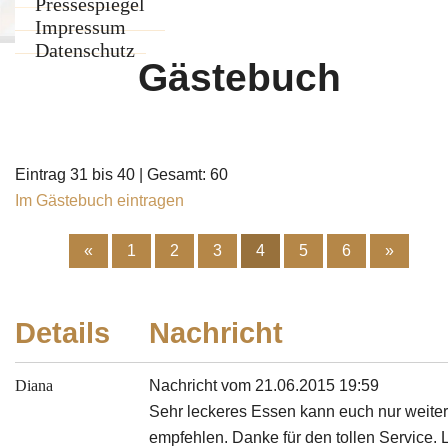
Team
Pressespiegel
Weinkarte
Impressum
Weinkeller
Datenschutz
Gästebuch
Eintrag 31 bis 40 | Gesamt: 60
Im Gästebuch eintragen
«
1
2
3
4
5
6
»
Details
Nachricht
Diana
Nachricht vom 21.06.2015 19:59
Sehr leckeres Essen kann euch nur weite
empfehlen. Danke für den tollen Service. 