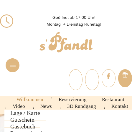
Geöffnet ab 17:00 Uhr!
Montag + Dienstag Ruhetag!
Willkommen
Reservierung
Restaurant
Video
News
3D Rundgang
Kontakt
Ambiente
Lage / Karte
Rezepte
Gutschein
Speisekarte
Gästebuch