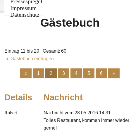
Team
Pressespiegel
Weinkarte
Impressum
Weinkeller
Datenschutz
Gästebuch
Eintrag 11 bis 20 | Gesamt: 60
Im Gästebuch eintragen
«
1
2
3
4
5
6
»
Details
Nachricht
Robert
Nachricht vom 28.05.2016 14:31
Tolles Restaurant, kommen immer wieder
gerne!