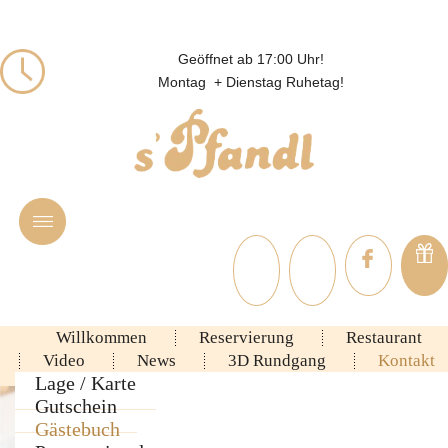
Geöffnet ab 17:00 Uhr!
Montag + Dienstag Ruhetag!
Willkommen
Reservierung
Restaurant
Video
News
3D Rundgang
Kontakt
Ambiente
Lage / Karte
Rezepte
Gutschein
Speisekarte
Gästebuch