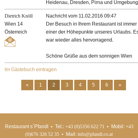
Heidenau, Dresden, Pirna und Umgebung
Dietrich Knöll
Nachricht vom 11.02.2016 09:47
Wien 14
Der Besuch in Ihrem Restaurant ist immer
Österreich
einer der Höhepunkte unseres Urlaubs. E
war wieder alles hervorragend.
Schöne Grüße aus dem sonnigen Wien
Im Gästebuch eintragen
«
1
2
3
4
5
6
»
Restaurant s´Pfandl • Tel.:
+43 (0)5356 622 71
• Mobil:
+43
(0)676 326 52 35
• Mail:
info@pfandl.co.at